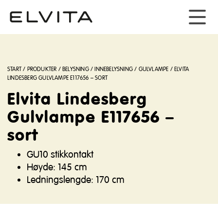
START
/
PRODUKTER
/
BELYSNING
/
INNEBELYSNING
/
GULVLAMPE
/
ELVITA
LINDESBERG GULVLAMPE E117656 – SORT
Elvita Lindesberg
Gulvlampe E117656 –
sort
GU10 stikkontakt
Høyde: 145 cm
Ledningslengde: 170 cm