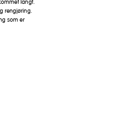
 kommet langt.
g rengjøring.
ing som er