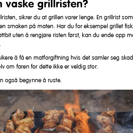
vaske grillristen?
lristen, sikrer du at grillen varer lenge. En grillrist so
en smaken på maten. Har du for eksempel grillet fisk
øttbit uten å rengjøre risten først, kan du ende opp m
.
ikere å få en matforgiftning hvis det samler seg skad
elv om faren for dette ikke er veldig stor.
ten også begynne å ruste.