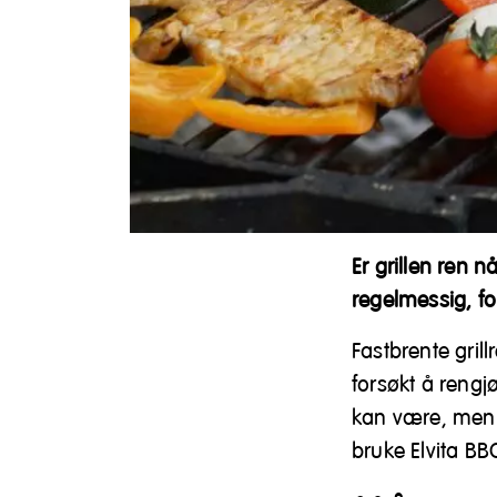
Er grillen ren 
regelmessig, fo
Fastbrente gril
forsøkt å rengj
kan være, men h
bruke Elvita BB