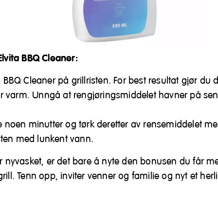
Elvita BBQ Cleaner:
a BBQ Cleaner på grillristen. For best resultat gjør du 
n er varm. Unngå at rengjøringsmiddelet havner på sen
ke noen minutter og tørk deretter av rensemiddelet 
risten med lunkent vann.
er nyvasket, er det bare å nyte den bonusen du får m
ill. Tenn opp, inviter venner og familie og nyt et herli