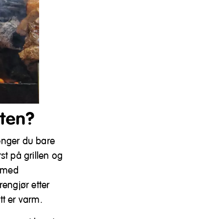
sten?
trenger du bare
rst på grillen og
g med
rengjør etter
tt er varm.