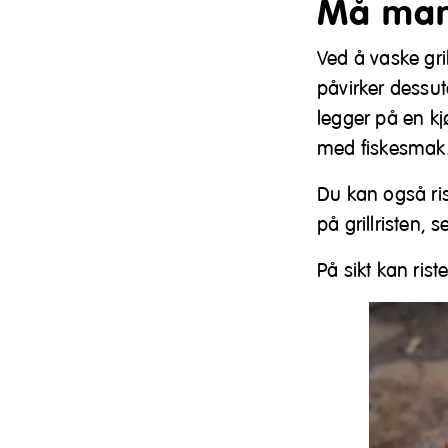
Må man 
Ved å vaske gril
påvirker dessut
legger på en kj
med fiskesmak
Du kan også ris
på grillristen, s
På sikt kan ris