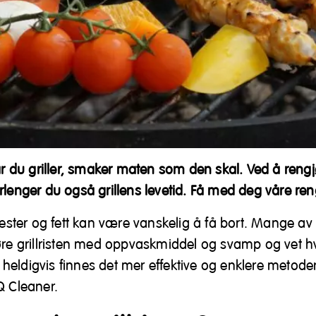
når du griller, smaker maten som den skal. Ved å reng
rlenger du også grillens levetid. Få med deg våre ren
lrester og fett kan være vanskelig å få bort. Mange av
øre grillristen med oppvaskmiddel og svamp og vet hv
eldigvis finnes det mer effektive og enklere metoder
Q Cleaner.