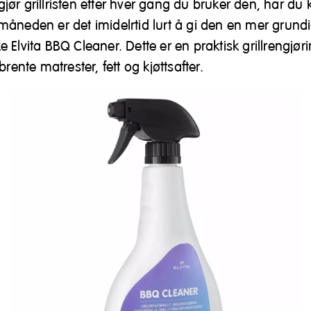
ør grillristen etter hver gang du bruker den, har du
åneden er det imidelrtid lurt å gi den en mer grundi
 Elvita BBQ Cleaner. Dette er en praktisk grillrengjør
brente matrester, fett og kjøttsafter.