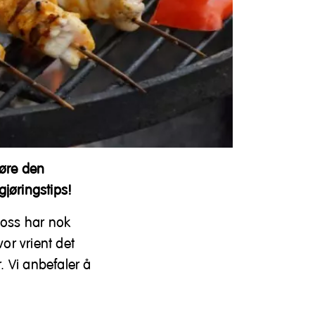
jøre den
gjøringstips!
 oss har nok
or vrient det
. Vi anbefaler å