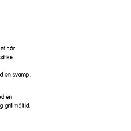
det når
sitive
med en svamp.
ed en
g grillmåltid.