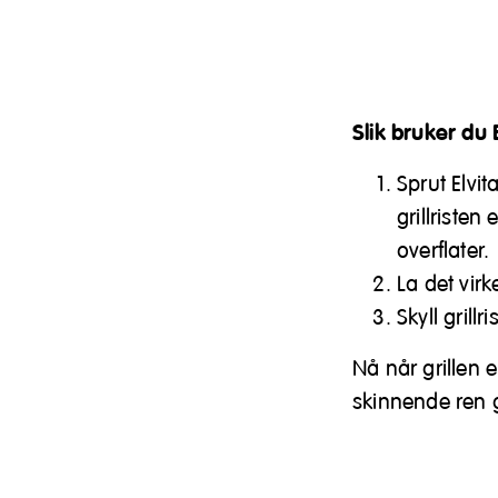
Slik bruker du 
Sprut Elvit
grillriste
overflater.
La det vir
Skyll grill
Nå når grillen 
skinnende ren gr