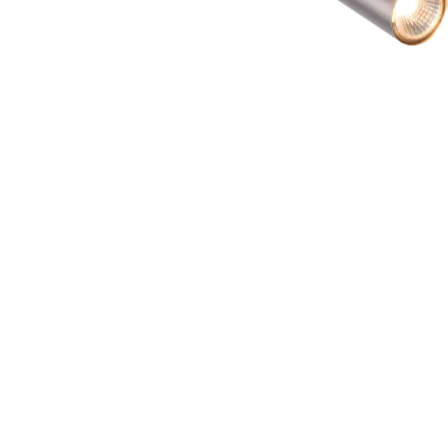
Elvita er en del av Elon Group og er butikkjede E
eget merke. Elvita er gode produkter til gode pris
nøye utvalgt for hjem og bedrifter. Målet vårt er å
alt fra individuelt kjøkkenutstyr til komplette opp