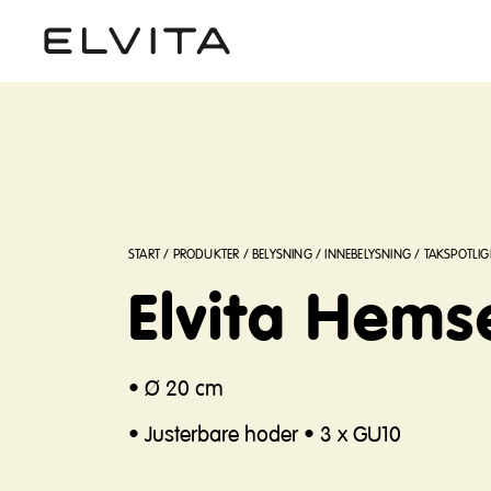
START
/
PRODUKTER
/
BELYSNING
/
INNEBELYSNING
/
TAKSPOTLIG
Elvita Hemse
• Ø 20 cm
• Justerbare hoder • 3 x GU10