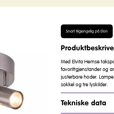
Snart tilgjengelig på Elon
Produktbeskrive
Med Elvita Hemse takspo
favorittgjenstander og a
justerbare hoder. Lamp
sokkel og tre lyskilder.
Tekniske data