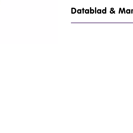
Datablad & Ma
lons
Elon Norge
Ring til oss: 6
er,
Postboks 1417
kundeservice@
 tilby
1602 Fredrikstad
legg