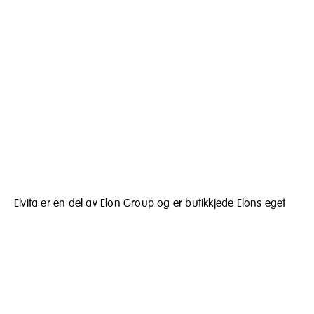
Elvita er en del av Elon Group og er butikkjede Elons eget
merke. Elvita er gode produkter til gode priser, nøye utvalgt
for hjem og bedrifter. Målet vårt er å tilby alt fra individuelt
kjøkkenutstyr til komplette opplegg med hvitevarer og
elektronikk.
Elon Norge