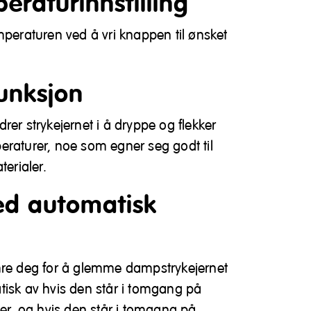
eraturinnstilling
mperaturen ved å vri knappen til ønsket
unksjon
rer strykejernet i å dryppe og flekker
eraturer, noe som egner seg godt til
terialer.
ed automatisk
mre deg for å glemme dampstrykejernet
tisk av hvis den står i tomgang på
ter, og hvis den står i tomgang på