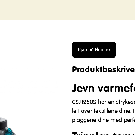
Kjøp på Elon.no
Produktbeskrive
Jevn varmef
CSJ1250S har en strykeså
lett over tekstilene din
plaggene dine med perfek