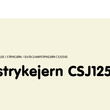
LEIE
/
STRYKEJERN
/
ELVITA DAMPSTRYKEJERN CSJ1250S
strykejern CSJ12