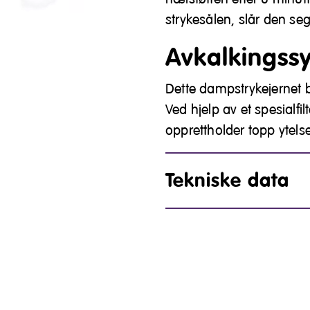
strykesålen, slår den se
Avkalkingss
Dette dampstrykejernet 
Ved hjelp av et spesialfi
opprettholder topp ytelse
Tekniske data