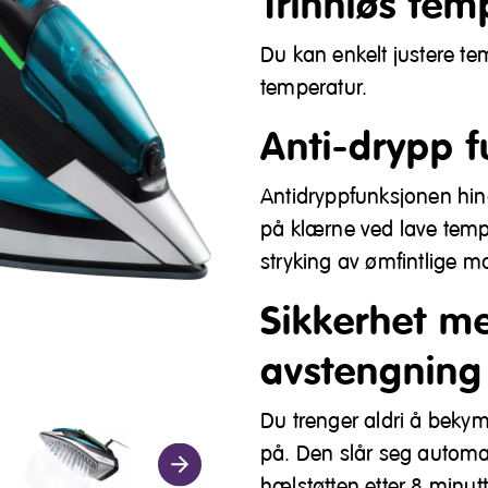
Trinnløs temp
Du kan enkelt justere te
temperatur.
Anti-drypp f
Antidryppfunksjonen hind
på klærne ved lave temp
stryking av ømfintlige ma
Sikkerhet m
avstengning
Du trenger aldri å beky
på. Den slår seg automa
hælstøtten etter 8 minut