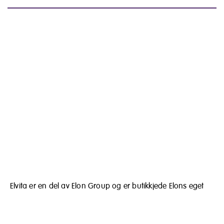
Elvita er en del av Elon Group og er butikkjede Elons eget
merke. Elvita er gode produkter til gode priser, nøye utvalgt
for hjem og bedrifter. Målet vårt er å tilby alt fra individuelt
kjøkkenutstyr til komplette opplegg med hvitevarer og