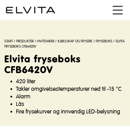
START
/
PRODUKTER
/
HVITEVARER
/
KJØLESKAP OG FRYSERE
/
FRYSEBOKS
/
ELVITA
FRYSEBOKS CFB6420V
Elvita fryseboks
CFB6420V
420 liter
Takler omgivelsestemperaturer ned til -15 °C
Alarm
Lås
Fire frysekurver og innvendig LED-belysning