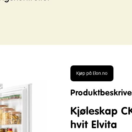
Kjøp på Elon.no
Produktbeskrive
Kjøleskap CK
hvit Elvita