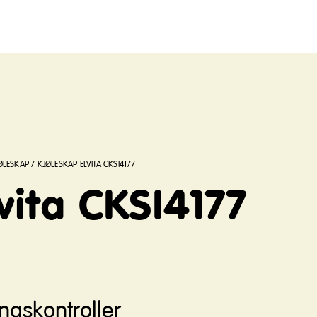
ØLESKAP
/
KJØLESKAP ELVITA CKSI4177
vita CKSI4177
ngskontroller