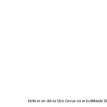
Elvita er en del av Elon Group og er butikkjede E
eget merke. Elvita er gode produkter til gode pris