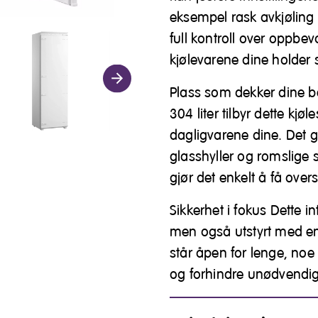
eksempel rask avkjøling
full kontroll over oppbe
kjølevarene dine holder s
Plass som dekker dine b
304 liter tilbyr dette kjø
dagligvarene dine. Det go
glasshyller og romslige 
gjør det enkelt å få over
Sikkerhet i fokus Dette in
men også utstyrt med en
står åpen for lenge, no
og forhindre unødvendi