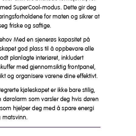
 med SuperCool-modus. Dette gir deg
varingsforholdene for maten og sikrer at
eg friske og saftige.
ehov Med en sjenerøs kapasitet på
leskapet god plass til å oppbevare alle
dt planlagte interiøret, inkludert
skuffer med gjennomsiktig frontpanel,
sikt og organisere varene dine effektivt.
tegrerte kjøleskapet er ikke bare stilig,
 døralarm som varsler deg hvis døren
e som hjelper deg med å spare energi
g matsvinn.