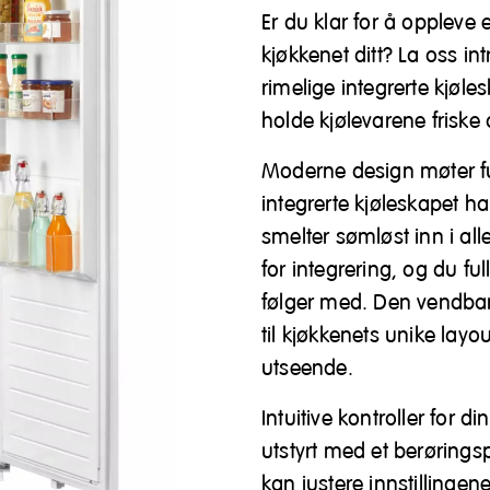
Er du klar for å oppleve
kjøkkenet ditt? La oss int
rimelige integrerte kjøle
holde kjølevarene friske
Moderne design møter f
integrerte kjøleskapet ha
smelter sømløst inn i al
for integrering, og du fu
følger med. Den vendbare
til kjøkkenets unike lay
utseende.
Intuitive kontroller for 
utstyrt med et berørings
kan justere innstillingen