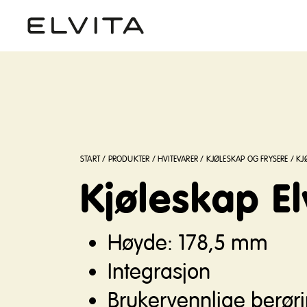
START
/
PRODUKTER
/
HVITEVARER
/
KJØLESKAP OG FRYSERE
/
KJ
Kjøleskap El
Høyde: 178,5 mm
Integrasjon
Brukervennlige berøri