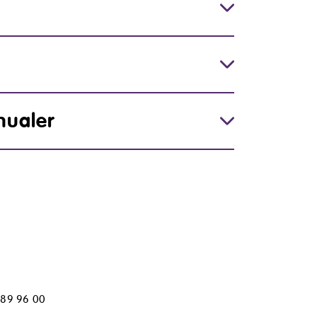
nualer
3 89 96 00
elon.no