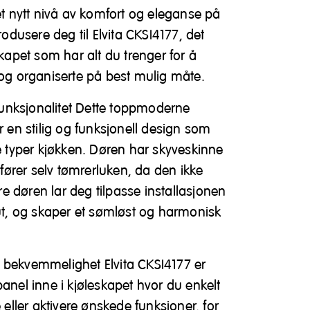
 et nytt nivå av komfort og eleganse på
rodusere deg til Elvita CKSI4177, det
skapet som har alt du trenger for å
 og organiserte på best mulig måte.
unksjonalitet Dette toppmoderne
r en stilig og funksjonell design som
le typer kjøkken. Døren har skyveskinne
llfører selv tømrerluken, da den ikke
 døren lar deg tilpasse installasjonen
out, og skaper et sømløst og harmonisk
din bekvemmelighet Elvita CKSI4177 er
panel inne i kjøleskapet hvor du enkelt
e eller aktivere ønskede funksjoner, for