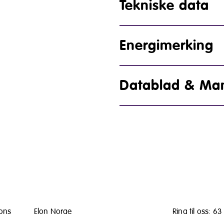
Tekniske data
Energimerking
Datablad & Ma
lons
Elon Norge
Ring til oss: 6
er,
Postboks 1417
kundeservice@