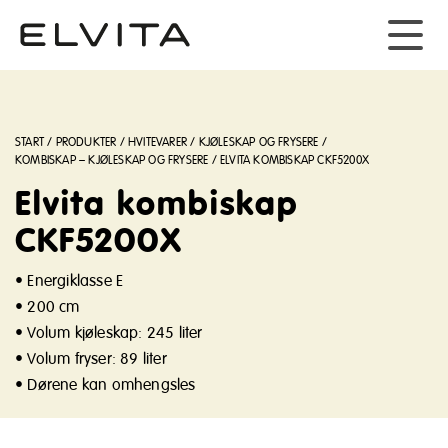
START
/
PRODUKTER
/
HVITEVARER
/
KJØLESKAP OG FRYSERE
/
KOMBISKAP – KJØLESKAP OG FRYSERE
/
ELVITA KOMBISKAP CKF5200X
Elvita kombiskap
CKF5200X
• Energiklasse E
• 200 cm
• Volum kjøleskap: 245 liter
• Volum fryser: 89 liter
• Dørene kan omhengsles