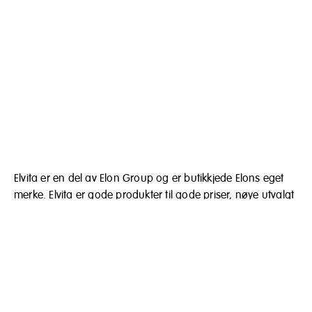
Elvita er en del av Elon Group og er butikkjede Elons eget
merke. Elvita er gode produkter til gode priser, nøye utvalgt
for hjem og bedrifter. Målet vårt er å tilby alt fra individuelt
kjøkkenutstyr til komplette opplegg med hvitevarer og
elektronikk.
Elon Norge
Postboks 1417
1602 Fredrikstad