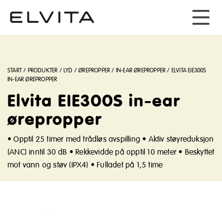
START
/
PRODUKTER
/
LYD
/
ØREPROPPER
/
IN-EAR ØREPROPPER
/
ELVITA EIE300S
IN-EAR ØREPROPPER
Elvita EIE300S in-ear
ørepropper
• Opptil 25 timer med trådløs avspilling • Aktiv støyreduksjon
(ANC) inntil 30 dB • Rekkevidde på opptil 10 meter • Beskyttet
mot vann og støv (IPX4) • Fulladet på 1,5 time